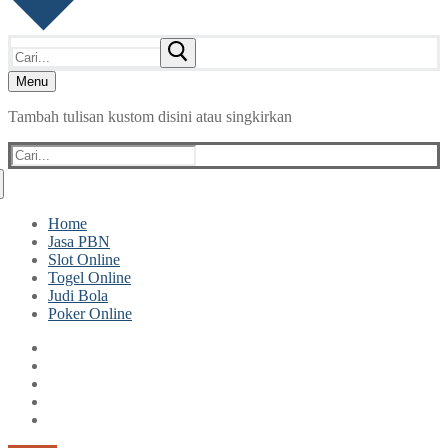
Cari:
Menu
Tambah tulisan kustom disini atau singkirkan
Cari:
Home
Jasa PBN
Slot Online
Togel Online
Judi Bola
Poker Online