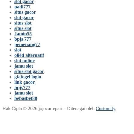
slot gacor
padi777
situs gacor
slot gacor
situs slot
situs slot
Jamin55
bpjs 777
pemenang77
slot
oli4d alternatif
slot online
jamu slot
situs slot gacor
gtatogel login
link gacor
bpjs777
jamu slot
bebasbet88
Hak Cipta © 2026 jojocarrepair – Ditenagai oleh
Customify
.