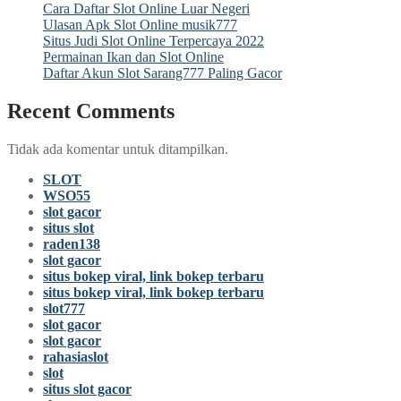
Cara Daftar Slot Online Luar Negeri
Ulasan Apk Slot Online musik777
Situs Judi Slot Online Terpercaya 2022
Permainan Ikan dan Slot Online
Daftar Akun Slot Sarang777 Paling Gacor
Recent Comments
Tidak ada komentar untuk ditampilkan.
SLOT
WSO55
slot gacor
situs slot
raden138
slot gacor
situs bokep viral, link bokep terbaru
situs bokep viral, link bokep terbaru
slot777
slot gacor
slot gacor
rahasiaslot
slot
situs slot gacor